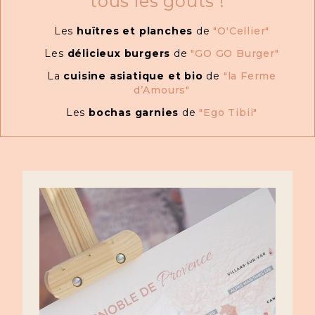
tous les gouts !
Les
huîtres et planches
de
"O'Cellier"
Les
délicieux burgers
de
"GO GO Burger"
La
cuisine asiatique et bio
de
"la Ferme
d’Amours"
Les
bochas garnies
de
"Ego Tibii"